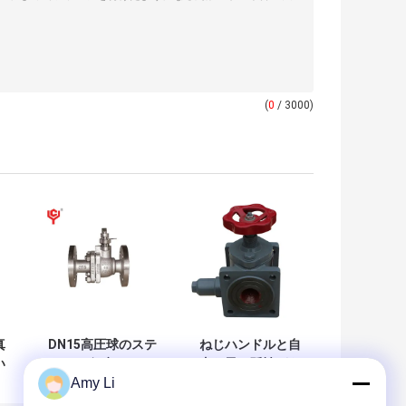
(
0
/ 3000)
真
DN15高圧球のステ
ねじハンドルと自
い
ンレス鋼弁マニュ
由な黒い延性があ
Amy Li
蝶
アルはねじで締ま
る鉄のゲート弁の
形
った
耐久力のある化学