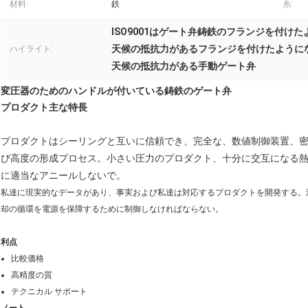
材料:
鉄
糸:
ISO9001はゲート弁鋳鉄のフランジを付け
天候の抵抗力があるフランジを付けたように
ハイライト:
天候の抵抗力がある手動ゲート弁
変圧器のためのハンドルが付いている鋳鉄のゲート弁
プロダクト主な特長
プロダクトはシーリングと互いに信頼でき、完全な、数値制御装置、密封の性
び高度の形成プロセス。小さい圧力のプロダクト、十分に交互になる熱く、冷たい
に適当なアニールしないで。
私達に現実的なデータがあり、事実および私達は対応するプロダクトを開発する。
却の循環を電源を保障するために制御しなければならない。
利点
比較価格
高精度の質
テクニカル サポート