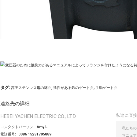
,
,
タグ:
高圧ステンレス鋼の球弁
延性がある鉄のゲート弁
手動ゲート弁
連絡先の詳細
私達に直
HEBEI YACHEN ELECTRIC CO., LTD
コンタクトパーソン:
Amy Li
電話番号:
0086 15231705889