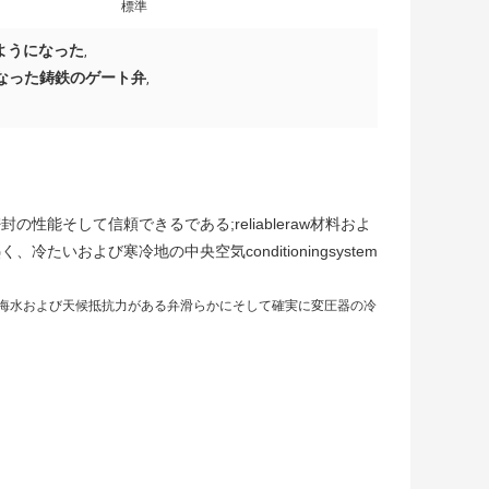
標準
たようになった
,
なった鋳鉄のゲート弁
,
能そして信頼できるである;reliableraw材料およ
および寒冷地の中央空気conditioningsystem
海水および天候抵抗力がある弁滑らかにそして確実に変圧器の冷