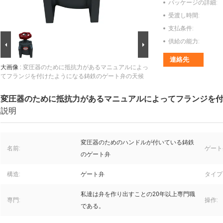
パッケージの詳細:
受渡し時間:
支払条件:
供給の能力:
連絡先
大画像 :
変圧器のために抵抗力があるマニュアルによっ
てフランジを付けたようになる鋳鉄のゲート弁の天候
変圧器のために抵抗力があるマニュアルによってフランジを
説明
変圧器のためのハンドルが付いている鋳鉄
名前:
ゲート
のゲート弁
構造:
ゲート弁
タイプ
私達は弁を作り出すことの20年以上専門職
専門:
操作:
である。