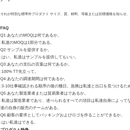
ノート
それが特別な標準外プロダクト サイズ、質、材料、等級または目標価格を知らせ
FAQ
Q1:あなたのMOQは何であるか。
:私達のMOQは1部分である。
Q2:サンプルを提供するか。
:はい、私達はサンプルを提供してもいい。
Q3:あなたの支払の言葉は何であるか。
:100% TT先立って。
Q4:あなたの調達期間は何であるか。
:3-10仕事確認される順序の後の幾日。急務は私達と出口を見つけるた
Q5:あなた製造業者または貿易業者はであるか。
:私達は製造業者であり、述べられるすべての項目は私達自身によって
達の自身の販売のチームがある。
Q6:顧客の要求としてパッキングおよびロゴを作ることができるか。
:はい私達はできる。
プロダクト映像