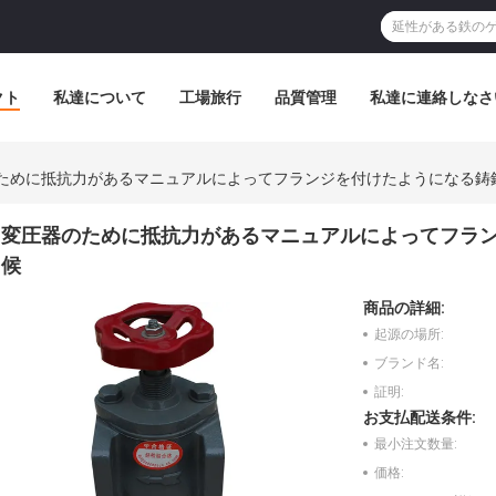
クト
私達について
工場旅行
品質管理
私達に連絡しなさ
ために抵抗力があるマニュアルによってフランジを付けたようになる鋳
変圧器のために抵抗力があるマニュアルによってフラ
候
商品の詳細:
起源の場所:
ブランド名:
証明:
お支払配送条件:
最小注文数量:
価格: