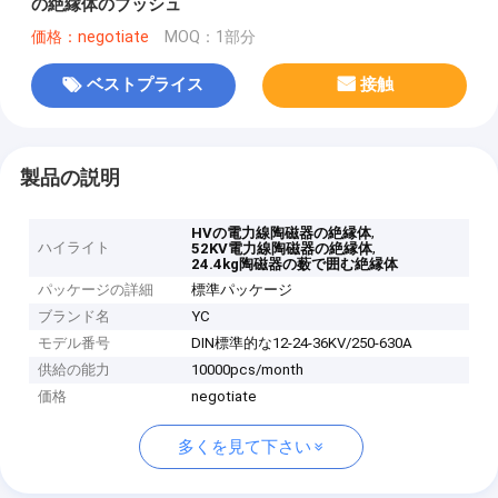
の絶縁体のブッシュ
価格：negotiate
MOQ：1部分
ベストプライス
接触
製品の説明
,
HVの電力線陶磁器の絶縁体
ハイライト
,
52KV電力線陶磁器の絶縁体
24.4kg陶磁器の薮で囲む絶縁体
パッケージの詳細
標準パッケージ
ブランド名
YC
モデル番号
DIN標準的な12-24-36KV/250-630A
供給の能力
10000pcs/month
価格
negotiate
多くを見て下さい