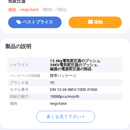
気変圧器
価格：negotiate
MOQ：1部分
ベストプライス
接触
製品の説明
,
12.6kg電気変圧器のブッシュ
ハイライト
,
36KV電気変圧器のブッシュ
磁器の電源変圧器の部品
パッケージの詳細
標準パッケージ
ブランド名
YC
モデル番号
DIN 12-24-36KV/1000-3150A
供給の能力
10000pcs/month
価格
negotiate
多くを見て下さい