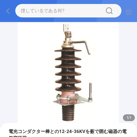
1
/
1
電光コンダクター棒との12-24-36KVを薮で囲む磁器の電