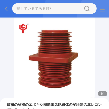
1
/
1
破損の証拠のエポキシ樹脂電気絶縁体の変圧器の赤いコン