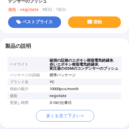
デンサーのブッシュ
価格：negotiate
MOQ：1部分
ベストプライス
接触
製品の説明
,
破損の証拠のエポキシ樹脂電気絶縁体
ハイライト
,
赤いエポキシ樹脂電気絶縁体
変圧器のODMのコンデンサーのブッシュ
パッケージの詳細
標準パッケージ
ブランド名
YC
供給の能力
10000pcs/month
価格
negotiate
受渡し時間
3-10の仕事日
多くを見て下さい