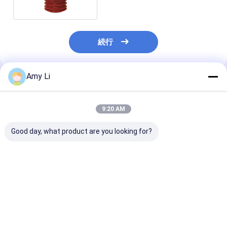
続行
Amy Li
推薦されたプロダクト
9:20 AM
Good day, what product are you looking for?
乾式の変圧器のための
投げられた樹脂40.5KV
乾式の変圧器の
赤い色を薮で囲む投げ
を薮で囲む乾式の赤い
300Aを薮で囲
るエポキシ樹脂
高圧変圧器
り抵抗力がある
シ樹脂
ベストプライス
ベストプライス
ベストプラ